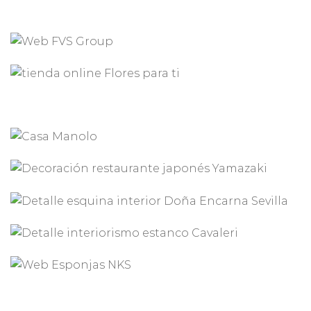
DISEÑO WEB MHC GROUP
DISEÑO WEB FVS GROUP
DISEÑO TIENDA ONLINE PARA
FLORISTERÍA FLORES PARA TI
DISEÑO DE LOGOTIPO DE
KABALA
INTERIORISMO Y DECORACIÓN
DECORACIÓN DE
CASA MANOLO EN SEVILLA
RESTAURANTE JAPONÉS
YAMAZAKI
INTERIORISMO Y DECORACIÓN
DOÑA ENCARNA EN SEVILLA
INTERIORISMO ESTANCO
DISEÑO WEB ESPONJAS NKS