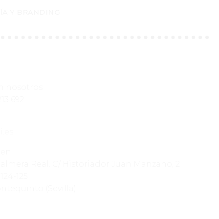
ÍA Y BRANDING
n nosotros
213 692
i.es
 en
Palmera Real. C/ Historiador Juan Manzano, 2
124-125
tequinto (Sevilla).