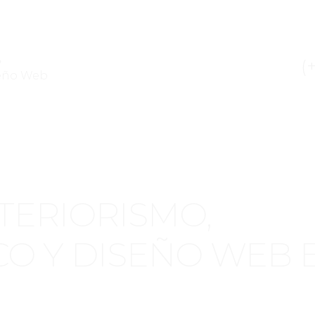
,
(+
seño Web
TERIORISMO,
CO Y DISEÑO WEB E