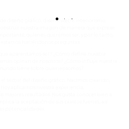
 de diseño gráfico, diseño web e interiorismo
construir nuestra imagen de manera que exprese
mportante, quienes queremos ser, y por lo tanto,
e estamos haciéndonos preguntas.
 que aparentamos ser? ¿Cómo define nuestra
demás opinan de nosotros? ¿Cómo influye nuestra
 mundo tiene sobre quienes somos?
el sector del diseño gráfico. Nacimos creando,
 Hoy aplicamos nuestra experiencia,
os mejores resultados. Nos gusta conocer bien a
plica la aceptación de sus puntos fuertes, así
les potencialidades.