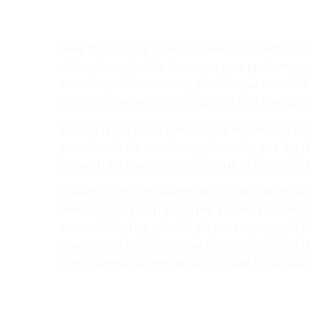
FABI factoría de buenas ideas es un estudio
ubicado en Sevilla. Creemos que podemos 
no solo quiénes somos, sino lo que es más i
como nos verán los demás. Por eso, siempr
¿Hasta qué punto somos lo que somos o lo
conciencia de nosotros mismos lo que los 
imagen en esa percepción que el resto del
Llevamos más de veinte años trabajando en 
inventando y dando forma a lo está latente.
conocimiento y psicología para conseguir l
nuestros clientes porque el conocimiento im
como de sus carencias, sin olvidar las posib