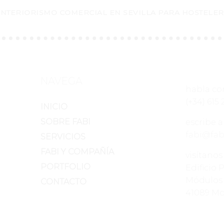
 INTERIORISMO COMERCIAL EN SEVILLA PARA HOSTELER
NAVEGA
habla co
(+34) 615 
INICIO
SOBRE FABI
escribe a
fabi@fab
SERVICIOS
FABI Y COMPAÑÍA
visítanos
PORTFOLIO
Edificio 
Módulos 
CONTACTO
41089 Mon