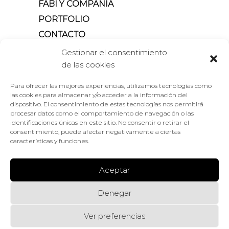
FABI Y COMPAÑÍA
PORTFOLIO
CONTACTO
Gestionar el consentimiento
de las cookies
habla con nosotros
Para ofrecer las mejores experiencias, utilizamos tecnologías como
(+34) 615 213 692
las cookies para almacenar y/o acceder a la información del
dispositivo. El consentimiento de estas tecnologías nos permitirá
escribe a
procesar datos como el comportamiento de navegación o las
fabi@fabi.es
identificaciones únicas en este sitio. No consentir o retirar el
consentimiento, puede afectar negativamente a ciertas
características y funciones.
visítanos en
Edificio Palmera Real. C/
Historiador Juan Manzano, 2
Aceptar
Módulos 124-125
Denegar
41089 Montequinto (Sevilla).
Ver preferencias