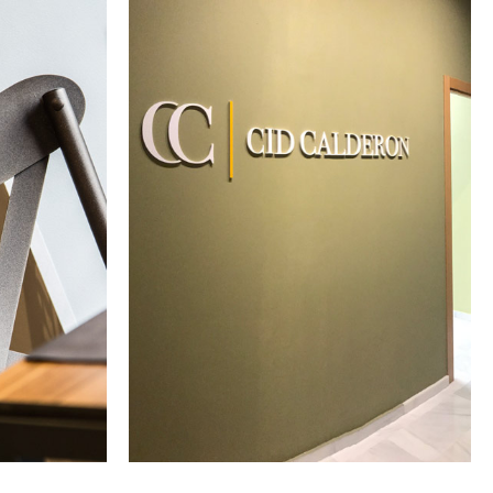
ISMO
BRANDING E
IÓN
INTERIORISMO
CID
CALDERÓN
ABOGADOS