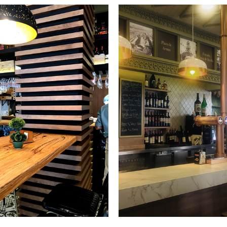
TERIORISMO
INTERIOR
Y
CORACIÓN
DECORACI
RA BAR
PARA SPAL
SAJE
(C/ IMAGEN