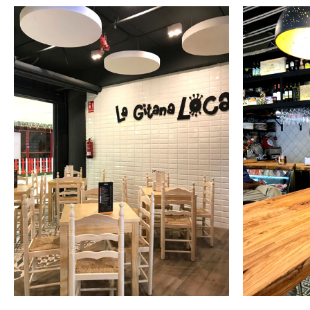
INTERIORISMO
Y DIRECCIÓN
IN
DE ARTE LA
Y
GITANA LOCA
DE
ALCAMPO EN
PA
SEVILLA
PA