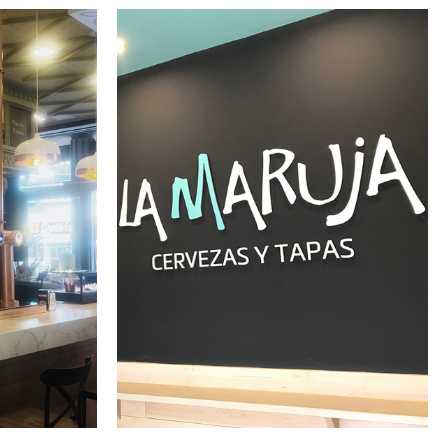
BRANDING,
ISMO
INTERIORISMO
Y
ÓN
DECORACIÓN
A
LA MARUJA
)
TAPAS