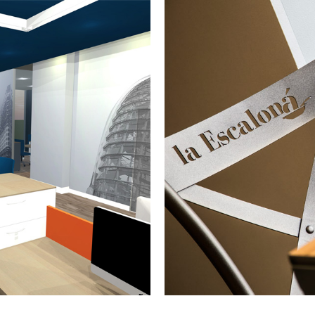
INTERIOR
Y
TERIORISMO
CODIRECC
DE OBRA
CORACIÓN
PARA LA
RA HORUS
ESCALONÁ