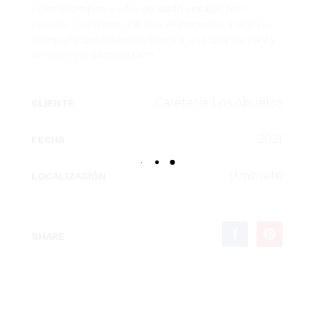
color champán y sillas de estilo vintage con
cruceta. Los tonos, cálidos y luminosos, invitan a
compartir confidencias frente a una taza de café y
un buen pedazo de tarta.
Cafetería Los Abuelos
CLIENTE
2021
FECHA
Umbrete
LOCALIZACIÓN
SHARE