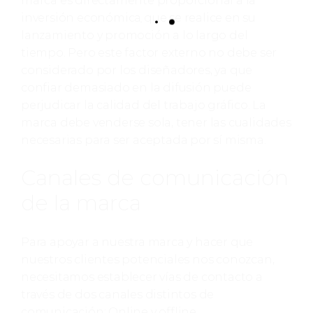
marca es directamente proporcional a la
inversión económica que se realice en su
lanzamiento y promoción a lo largo del
tiempo. Pero este factor externo no debe ser
considerado por los diseñadores, ya que
confiar demasiado en la difusión puede
perjudicar la calidad del trabajo gráfico. La
marca debe venderse sola, tener las cualidades
necesarias para ser aceptada por sí misma.
Canales de comunicación
de la marca
Para apoyar a nuestra marca y hacer que
nuestros clientes potenciales nos conozcan,
necesitamos establecer vías de contacto a
través de dos canales distintos de
comunicación: Online y offline.