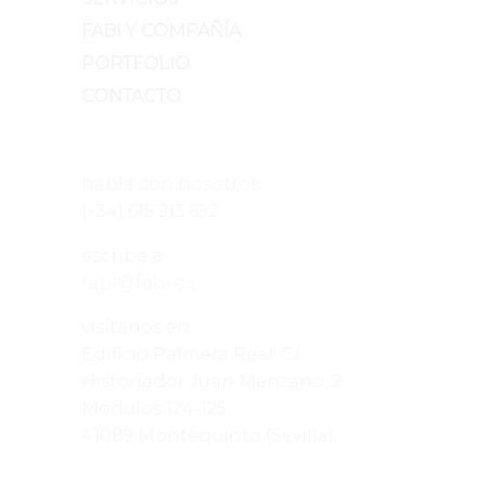
FABI Y COMPAÑÍA
PORTFOLIO
CONTACTO
habla con nosotros
(+34) 615 213 692
escribe a
fabi@fabi.es
visítanos en
Edificio Palmera Real. C/
Historiador Juan Manzano, 2
Módulos 124-125
41089 Montequinto (Sevilla).