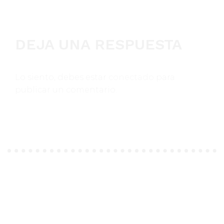
DEJA UNA RESPUESTA
Lo siento, debes estar
conectado
para
publicar un comentario.