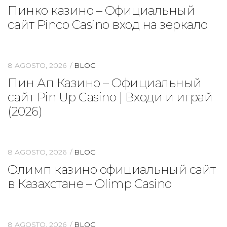
Пинко казино – Официальный
сайт Pinco Casino вход на зеркало
8 AGOSTO, 2026
BLOG
Пин Ап Казино – Официальный
сайт Pin Up Casino | Входи и играй
(2026)
8 AGOSTO, 2026
BLOG
Олимп казино официальный сайт
в Казахстане – Olimp Casino
8 AGOSTO, 2026
BLOG