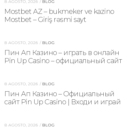
8 AGOSTO, 2026
BLOG
Mostbet AZ – bukmeker ve kazino
Mostbet – Giriş rəsmi sayt
8 AGOSTO, 2026
BLOG
Пин Ап Казино – играть в онлайн
Pin Up Casino – официальный сайт
8 AGOSTO, 2026
BLOG
Пин Ап Казино – Официальный
сайт Pin Up Casino | Входи и играй
8 AGOSTO, 2026
BLOG