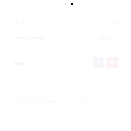
2019
FECHA
Madrid
LOCALIZACIÓN
SHARE
© FABI factoría de buenas ideas 2020.