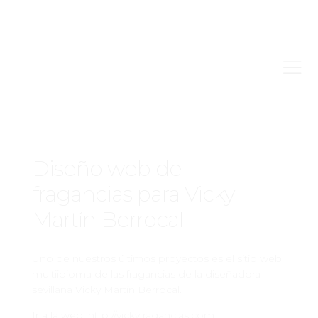
ALL PROJECTS
Diseño web de
fragancias para Vicky
Martín Berrocal
Uno de nuestros últimos proyectos es el sitio web
multiidioma de las fragancias de la diseñadora
sevillana Vicky Martín Berrocal.
Ir a la web:
http://vickyfragancias.com