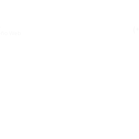
,
(+
seño Web